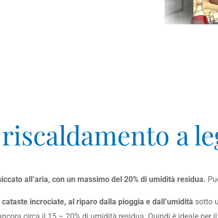
l riscaldamento a l
siccato all’aria, con un massimo del 20% di umidità residua.
Può
n cataste incrociate, al riparo dalla pioggia e dall’umidità
sotto u
ancora circa il 15 – 20% di umidità residua. Quindi è ideale per 