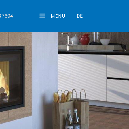
547694
MENU
DE